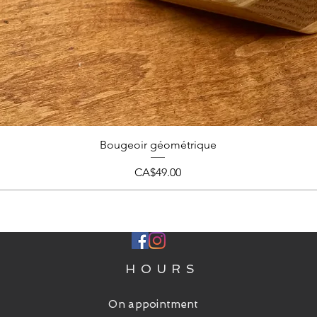
Bougeoir géométrique
Price
CA$49.00
P
HOURS
On appointment