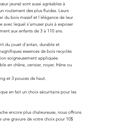
cœur jeune) sont aussi agréables à
n roulement des plus fluides. Leurs
r du bois massif et l'élégance de leur
ge avec lequel s’amuser puis à exposer
ment aux enfants de 3 à 110 ans.
rit du jouet d'antan, durable et
magnifiques essences de bois recyclés
nition soigneusement appliquée.
le en chêne, cerisier, noyer, frêne ou
ong et 3 pouces de haut.
ique en fait un choix sécuritaire pour les
uche encore plus chaleureuse, nous offrons
ure une gravure de votre choix pour 10$