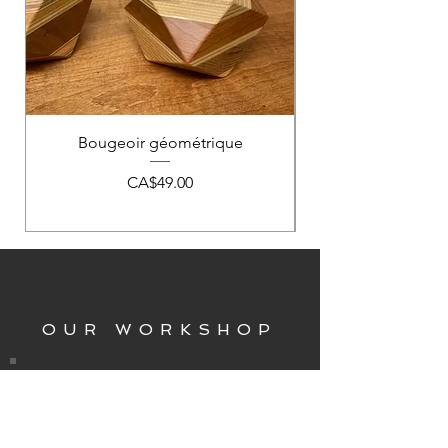
Bougeoir géométrique
Price
CA$49.00
OUR WORKSHOP
Inscrivez-vous pour recevoir
les promotions et être avisé des
nouveautés & évènements!